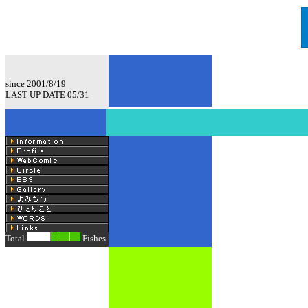
since 2001/8/19
LAST UP DATE 05/31
Total
Fishes